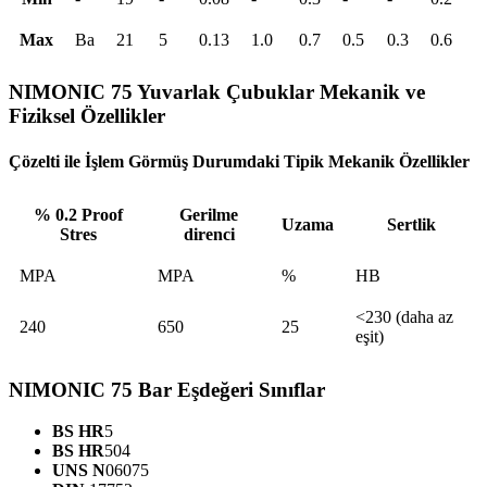
Max
Ba
21
5
0.13
1.0
0.7
0.5
0.3
0.6
NIMONIC 75 Yuvarlak Çubuklar Mekanik ve
Fiziksel Özellikler
Çözelti ile İşlem Görmüş Durumdaki Tipik Mekanik Özellikler
% 0.2 Proof
Gerilme
Uzama
Sertlik
Stres
direnci
MPA
MPA
%
HB
<230 (daha az
240
650
25
eşit)
NIMONIC 75 Bar Eşdeğeri Sınıflar
BS HR
5
BS HR
504
UNS N
06075