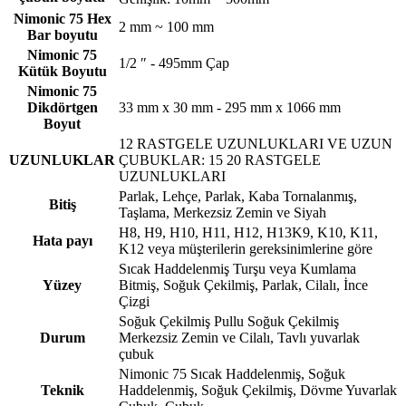
Nimonic 75 Hex
2 mm ~ 100 mm
Bar boyutu
Nimonic 75
1/2 ″ - 495mm Çap
Kütük Boyutu
Nimonic 75
Dikdörtgen
33 mm x 30 mm - 295 mm x 1066 mm
Boyut
12 RASTGELE UZUNLUKLARI VE UZUN
UZUNLUKLAR
ÇUBUKLAR: 15 20 RASTGELE
UZUNLUKLARI
Parlak, Lehçe, Parlak, Kaba Tornalanmış,
Bitiş
Taşlama, Merkezsiz Zemin ve Siyah
H8, H9, H10, H11, H12, H13K9, K10, K11,
Hata payı
K12 veya müşterilerin gereksinimlerine göre
Sıcak Haddelenmiş Turşu veya Kumlama
Yüzey
Bitmiş, Soğuk Çekilmiş, Parlak, Cilalı, İnce
Çizgi
Soğuk Çekilmiş Pullu Soğuk Çekilmiş
Durum
Merkezsiz Zemin ve Cilalı, Tavlı yuvarlak
çubuk
Nimonic 75 Sıcak Haddelenmiş, Soğuk
Teknik
Haddelenmiş, Soğuk Çekilmiş, Dövme Yuvarlak