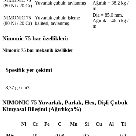
NIMONIC 75
Yuvarlak çubuk; tavlanmış
Ağırlık = 38,2 kg /
(80 Ni / 20 Cr)
m
Dia = 85.0 mm,
NIMONIC 75
Yuvarlak çubuk; işleme
Ağırlık = 46.5 kg /
(80 Ni / 20 Cr)
kalitesi, tavlanmış
m
Nimonic 75 bar özellikleri:
Nimonic 75 bar mekanik özellikler
Spesifik yer çekimi
8,37 g / cm3
NIMONIC 75 Yuvarlak, Parlak, Hex, Dişli Çubuk
Kimyasal Bileşimi (Ağırlıkça%)
Ni
Cr
Fe
C
Mn
Si
Cu
Al
Ti
Min
-
19
-
0.08
-
0.3
-
-
0.2