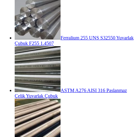
Ferralium 255 UNS S32550 Yuvarlak
Çubuk F255 1.4507
ASTM A276 AISI 316 Paslanmaz
Çelik Yuvarlak Çubuk