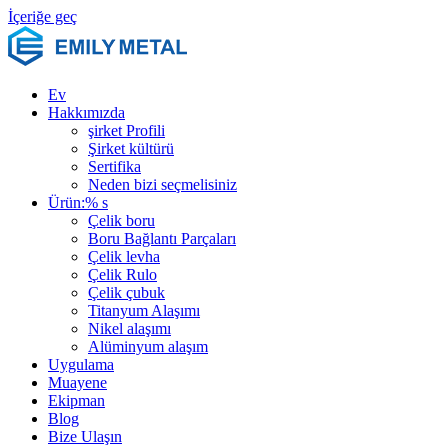
İçeriğe geç
Ev
Hakkımızda
şirket Profili
Şirket kültürü
Sertifika
Neden bizi seçmelisiniz
Ürün:% s
Çelik boru
Boru Bağlantı Parçaları
Çelik levha
Çelik Rulo
Çelik çubuk
Titanyum Alaşımı
Nikel alaşımı
Alüminyum alaşım
Uygulama
Muayene
Ekipman
Blog
Bize Ulaşın