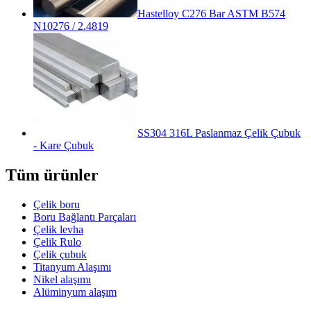
Hastelloy C276 Bar ASTM B574
N10276 / 2.4819
SS304 316L Paslanmaz Çelik Çubuk
- Kare Çubuk
Tüm ürünler
Çelik boru
Boru Bağlantı Parçaları
Çelik levha
Çelik Rulo
Çelik çubuk
Titanyum Alaşımı
Nikel alaşımı
Alüminyum alaşım