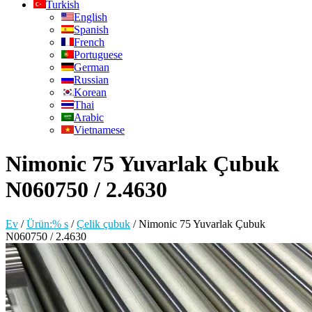
Turkish
English
Spanish
French
Portuguese
German
Russian
Korean
Thai
Arabic
Vietnamese
Nimonic 75 Yuvarlak Çubuk
N060750 / 2.4630
Ev
/
Ürün:% s
/
Çelik çubuk
/
Nimonic 75 Yuvarlak Çubuk
N060750 / 2.4630