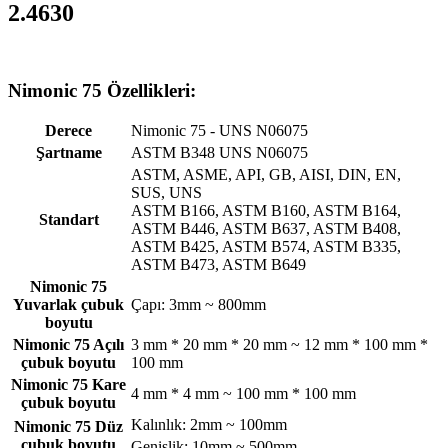
2.4630
Nimonic 75 Özellikleri:
Derece
Nimonic 75 - UNS N06075
Şartname
ASTM B348 UNS N06075
ASTM, ASME, API, GB, AISI, DIN, EN,
SUS, UNS
ASTM B166, ASTM B160, ASTM B164,
Standart
ASTM B446, ASTM B637, ASTM B408,
ASTM B425, ASTM B574, ASTM B335,
ASTM B473, ASTM B649
Nimonic 75
Yuvarlak çubuk
Çapı: 3mm ~ 800mm
boyutu
Nimonic 75 Açılı
3 mm * 20 mm * 20 mm ~ 12 mm * 100 mm *
çubuk boyutu
100 mm
Nimonic 75 Kare
4 mm * 4 mm ~ 100 mm * 100 mm
çubuk boyutu
Kalınlık: 2mm ~ 100mm
Nimonic 75 Düz
çubuk boyutu
Genişlik: 10mm ~ 500mm