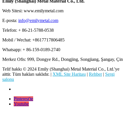
Emily (Shanghai) Metal Material Co., Ltd.
Web Sitesi: www.emilymetal.com
E-posta:
info@emilymetal.com
Telefon: + 86-21-5788-0538
Mobil / Wechat: +8617717806485
Whatsapp: + 86-159-0189-2740
Merkez Ofis: 999, Dongye Rd., Dongjing, Songjiang, Şangay, Çin
Telif hakkı © 2024 Emily (Shanghai) Metal Material Co., Ltd.'ye
aittir. Tüm hakları saklıdır. |
XML Site Haritası
|
Rehber
|
Sergi
salonu
Pinterest'te
Youtube