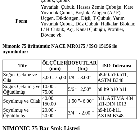
Çubuk, Çubuk
Yuvarlak, Çubuk, Hassas Zemin Çubuğu, Kare,
Yuvarlak Çubuk, Boşluk, Altıgen (A / F),
Üçgen, Dikdörtgen, Dişli, T-Çubuk, Yarım
Form
Yuvarlak Çubuk, Düz Çubuk, Halkalar, Bloklar,
I / H Çubuk, Açı, Kanal Çubuğu, Profiller,
Dövme vb.
Nimonic 75 ürünümüz NACE MR0175 / ISO 15156 ile
uyumludur:
ÖLÇÜLER
BOYUTLAR
Tür
ISO Toleransı
(mm)
(İnç)
Soğuk Çekme ve
h8-h9-h10-h11,
3,00 - 75,00
1/8 ”- 3.00”
Cila
ASTM B348
Soğuk Çekilmiş ve
10.00 -
5/6 ”- 2,50”
h8-h9-h10-h11
Öğütülmüş
75.00
40.00 -
h11, ASTMA-484
Soyulmuş ve Cilalı
1,50 ”- 6,00”
150.00
h11-DIN 1013
Soyulmuş ve
20.00 -
h9-h10-h11,
3/4 ″ - 2.00 ”
Öğütülmüş
50.00
ASTM B348
NIMONIC 75 Bar Stok Listesi