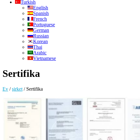
Turkish
English
Spanish
French
Portuguese
German
Russian
Korean
Thai
Arabic
Vietnamese
Sertifika
Ev
/
şirket
/
Sertifika