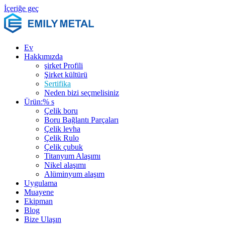
İçeriğe geç
Ev
Hakkımızda
şirket Profili
Şirket kültürü
Sertifika
Neden bizi seçmelisiniz
Ürün:% s
Çelik boru
Boru Bağlantı Parçaları
Çelik levha
Çelik Rulo
Çelik çubuk
Titanyum Alaşımı
Nikel alaşımı
Alüminyum alaşım
Uygulama
Muayene
Ekipman
Blog
Bize Ulaşın