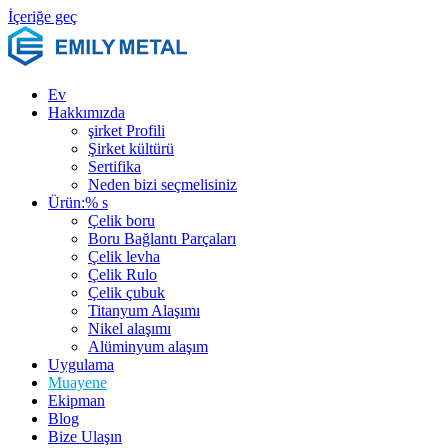
İçeriğe geç
Ev
Hakkımızda
şirket Profili
Şirket kültürü
Sertifika
Neden bizi seçmelisiniz
Ürün:% s
Çelik boru
Boru Bağlantı Parçaları
Çelik levha
Çelik Rulo
Çelik çubuk
Titanyum Alaşımı
Nikel alaşımı
Alüminyum alaşım
Uygulama
Muayene
Ekipman
Blog
Bize Ulaşın