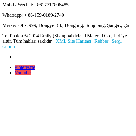
Mobil / Wechat: +8617717806485
Whatsapp: + 86-159-0189-2740
Merkez Ofis: 999, Dongye Rd., Dongjing, Songjiang, Şangay, Çin
Telif hakkı © 2024 Emily (Shanghai) Metal Material Co., Ltd.'ye
aittir. Tüm hakları saklıdır. |
XML Site Haritası
|
Rehber
|
Sergi
salonu
Pinterest'te
Youtube