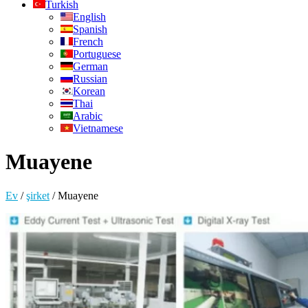
Turkish
English
Spanish
French
Portuguese
German
Russian
Korean
Thai
Arabic
Vietnamese
Muayene
Ev
/
şirket
/
Muayene