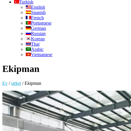
Turkish
English
Spanish
French
Portuguese
German
Russian
Korean
Thai
Arabic
Vietnamese
Ekipman
Ev
/
şirket
/
Ekipman