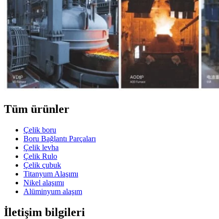
Tüm ürünler
Çelik boru
Boru Bağlantı Parçaları
Çelik levha
Çelik Rulo
Çelik çubuk
Titanyum Alaşımı
Nikel alaşımı
Alüminyum alaşım
İletişim bilgileri