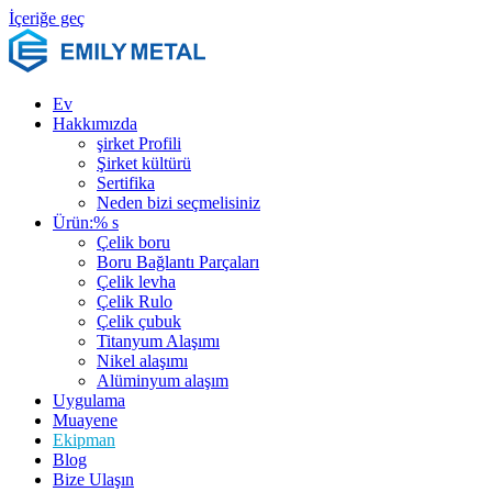
İçeriğe geç
Ev
Hakkımızda
şirket Profili
Şirket kültürü
Sertifika
Neden bizi seçmelisiniz
Ürün:% s
Çelik boru
Boru Bağlantı Parçaları
Çelik levha
Çelik Rulo
Çelik çubuk
Titanyum Alaşımı
Nikel alaşımı
Alüminyum alaşım
Uygulama
Muayene
Ekipman
Blog
Bize Ulaşın