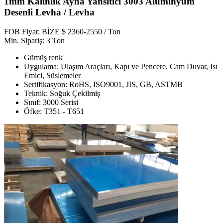
1mm Kalınlık Ayna Yansıtıcı 3003 Alüminyum
Desenli Levha / Levha
FOB Fiyat: BİZE $ 2360-2550 / Ton
Min. Sipariş: 3 Ton
Gümüş renk
Uygulama: Ulaşım Araçları, Kapı ve Pencere, Cam Duvar, Isı
Emici, Süslemeler
Sertifikasyon: RoHS, ISO9001, JIS, GB, ASTMB
Teknik: Soğuk Çekilmiş
Sınıf: 3000 Serisi
Öfke: T351 - T651