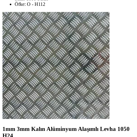
Öfke: O - H112
1mm 3mm Kalın Alüminyum Alaşımlı Levha 1050
H24