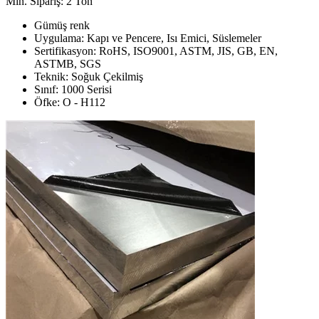
Min. Sipariş: 2 Ton
Gümüş renk
Uygulama: Kapı ve Pencere, Isı Emici, Süslemeler
Sertifikasyon: RoHS, ISO9001, ASTM, JIS, GB, EN,
ASTMB, SGS
Teknik: Soğuk Çekilmiş
Sınıf: 1000 Serisi
Öfke: O - H112