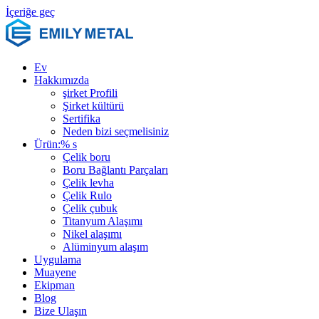
İçeriğe geç
Ev
Hakkımızda
şirket Profili
Şirket kültürü
Sertifika
Neden bizi seçmelisiniz
Ürün:% s
Çelik boru
Boru Bağlantı Parçaları
Çelik levha
Çelik Rulo
Çelik çubuk
Titanyum Alaşımı
Nikel alaşımı
Alüminyum alaşım
Uygulama
Muayene
Ekipman
Blog
Bize Ulaşın