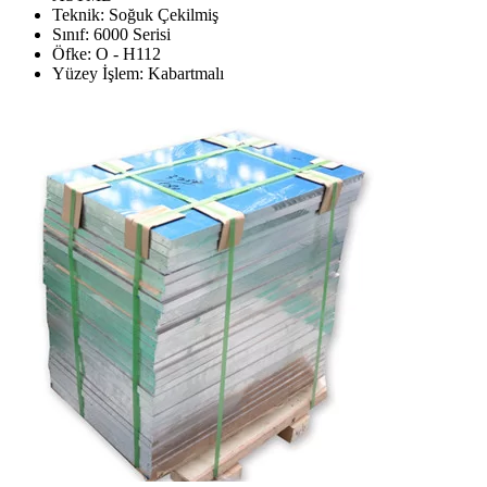
Teknik: Soğuk Çekilmiş
Sınıf: 6000 Serisi
Öfke: O - H112
Yüzey İşlem: Kabartmalı