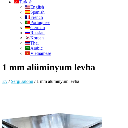
Turkish
English
Spanish
French
Portuguese
German
Russian
Korean
Thai
Arabic
Vietnamese
1 mm alüminyum levha
Ev
/
Sergi salonu
/
1 mm alüminyum levha