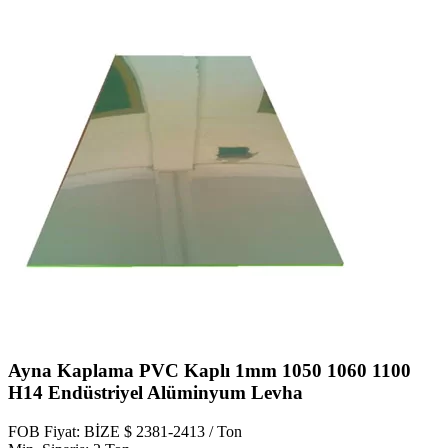
Ayna Kaplama PVC Kaplı 1mm 1050 1060 1100
H14 Endüstriyel Alüminyum Levha
FOB Fiyat: BİZE $ 2381-2413 / Ton