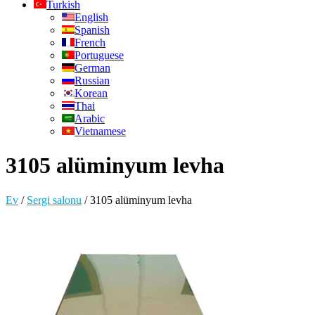
Turkish
English
Spanish
French
Portuguese
German
Russian
Korean
Thai
Arabic
Vietnamese
3105 alüminyum levha
Ev
/
Sergi salonu
/
3105 alüminyum levha