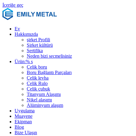
İçeriğe geç
Ev
Hakkımızda
şirket Profili
Şirket kültürü
Sertifika
Neden bizi seçmelisiniz
Ürün:% s
Çelik boru
Boru Bağlantı Parçaları
Çelik levha
Çelik Rulo
Çelik çubuk
Titanyum Alaşımı
Nikel alaşımı
Alüminyum alaşım
Uygulama
Muayene
Ekipman
Blog
Bize Ulaşın