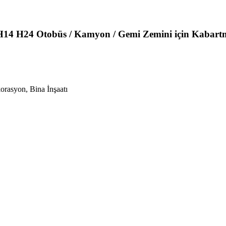
14 H24 Otobüs / Kamyon / Gemi Zemini için Kabar
rasyon, Bina İnşaatı
B