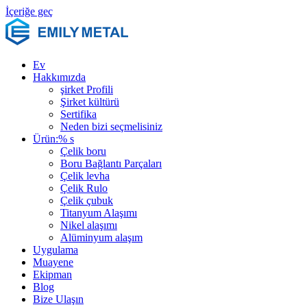
İçeriğe geç
Ev
Hakkımızda
şirket Profili
Şirket kültürü
Sertifika
Neden bizi seçmelisiniz
Ürün:% s
Çelik boru
Boru Bağlantı Parçaları
Çelik levha
Çelik Rulo
Çelik çubuk
Titanyum Alaşımı
Nikel alaşımı
Alüminyum alaşım
Uygulama
Muayene
Ekipman
Blog
Bize Ulaşın