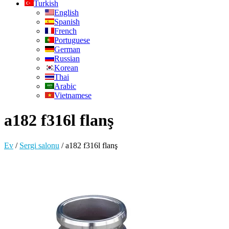
Turkish
English
Spanish
French
Portuguese
German
Russian
Korean
Thai
Arabic
Vietnamese
a182 f316l flanş
Ev
/
Sergi salonu
/
a182 f316l flanş