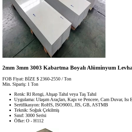
2mm 3mm 3003 Kabartma Boyalı Alüminyum Levh
FOB Fiyat: BİZE $ 2360-2550 / Ton
Min. Sipariş: 1 Ton
Renk: Rl Rengi, Ahşap Tahıl veya Taş Tahıl
Uygulama: Ulaşım Araçları, Kapı ve Pencere, Cam Duvar, Isı 
Sertifikasyon: RoHS, ISO9001, JIS, GB, ASTMB
Teknik: Soğuk Çekilmiş
Sınıf: 3000 Serisi
Öfke: O - H112