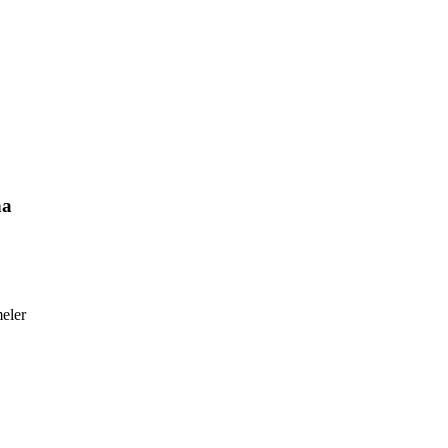
ha
eler