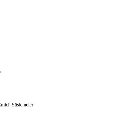
a
Emici, Süslemeler