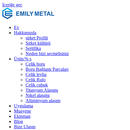
İçeriğe geç
Ev
Hakkımızda
şirket Profili
Şirket kültürü
Sertifika
Neden bizi seçmelisiniz
Ürün:% s
Çelik boru
Boru Bağlantı Parçaları
Çelik levha
Çelik Rulo
Çelik çubuk
Titanyum Alaşımı
Nikel alaşımı
Alüminyum alaşım
Uygulama
Muayene
Ekipman
Blog
Bize Ulaşın