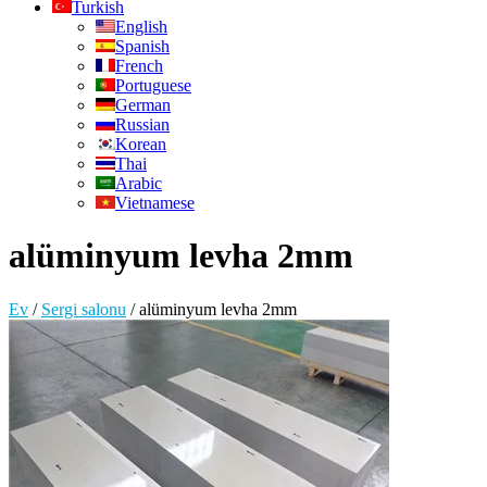
Turkish
English
Spanish
French
Portuguese
German
Russian
Korean
Thai
Arabic
Vietnamese
alüminyum levha 2mm
Ev
/
Sergi salonu
/
alüminyum levha 2mm