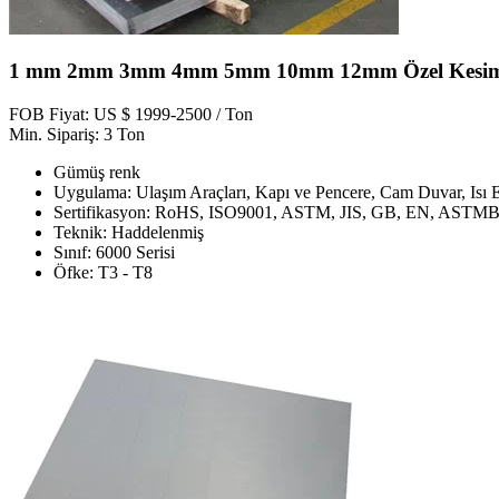
1 mm 2mm 3mm 4mm 5mm 10mm 12mm Özel Kesim
FOB Fiyat: US $ 1999-2500 / Ton
Min. Sipariş: 3 Ton
Gümüş renk
Uygulama: Ulaşım Araçları, Kapı ve Pencere, Cam Duvar, Isı 
Sertifikasyon: RoHS, ISO9001, ASTM, JIS, GB, EN, ASTM
Teknik: Haddelenmiş
Sınıf: 6000 Serisi
Öfke: T3 - T8