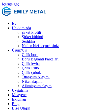
İçeriğe geç
Ev
Hakkımızda
şirket Profili
Şirket kültürü
Sertifika
Neden bizi seçmelisiniz
Ürün:% s
Çelik boru
Boru Bağlantı Parçaları
Çelik levha
Çelik Rulo
Çelik çubuk
Titanyum Alaşımı
Nikel alaşımı
Alüminyum alaşım
Uygulama
Muayene
Ekipman
Blog
Bize Ulaşın