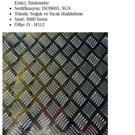
Emici, Süslemeler
Sertifikasyon: ISO9001, SGS
Teknik: Soğuk ve Sıcak Haddeleme
Sınıf: 3000 Serisi
Öfke: O - H112