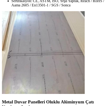
Sertifikasyon: CE, ASTM, ISO, Yeşil Yaprak, Reach / RoHS /
Aama 2605 / En13501-1 / SGS / Sonca
Metal Duvar Panelleri Oluklu Alüminyum Çatı