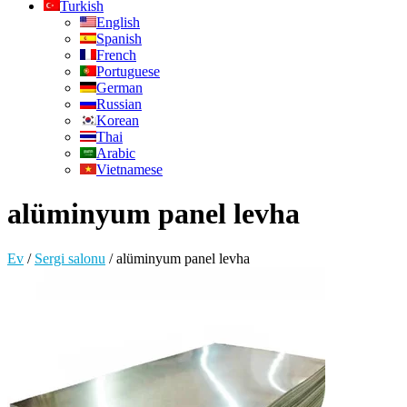
Turkish
English
Spanish
French
Portuguese
German
Russian
Korean
Thai
Arabic
Vietnamese
alüminyum panel levha
Ev
/
Sergi salonu
/
alüminyum panel levha