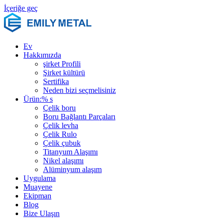
İçeriğe geç
Ev
Hakkımızda
şirket Profili
Şirket kültürü
Sertifika
Neden bizi seçmelisiniz
Ürün:% s
Çelik boru
Boru Bağlantı Parçaları
Çelik levha
Çelik Rulo
Çelik çubuk
Titanyum Alaşımı
Nikel alaşımı
Alüminyum alaşım
Uygulama
Muayene
Ekipman
Blog
Bize Ulaşın