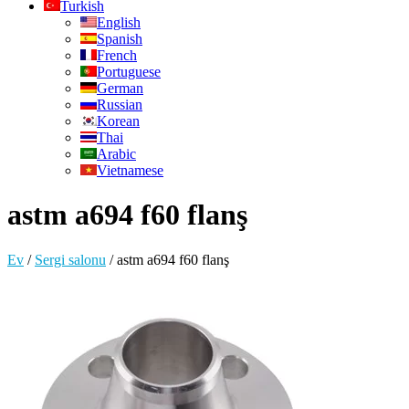
Turkish
English
Spanish
French
Portuguese
German
Russian
Korean
Thai
Arabic
Vietnamese
astm a694 f60 flanş
Ev
/
Sergi salonu
/
astm a694 f60 flanş