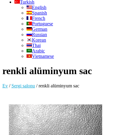
Turkish
English
Spanish
French
Portuguese
German
Russian
Korean
Thai
Arabic
Vietnamese
renkli alüminyum sac
Ev
/
Sergi salonu
/
renkli alüminyum sac