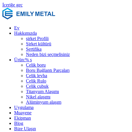
İçeriğe geç
Ev
Hakkımızda
şirket Profili
Şirket kültürü
Sertifika
Neden bizi seçmelisiniz
Ürün:% s
Çelik boru
Boru Bağlantı Parçaları
Çelik levha
Çelik Rulo
Çelik çubuk
Titanyum Alaşımı
Nikel alaşımı
Alüminyum alaşım
Uygulama
Muayene
Ekipman
Blog
Bize Ulaşın