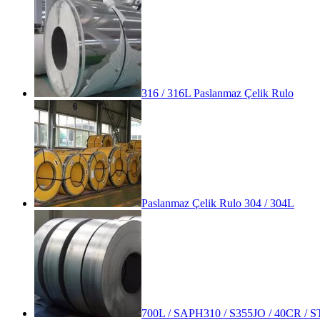
316 / 316L Paslanmaz Çelik Rulo
Paslanmaz Çelik Rulo 304 / 304L
700L / SAPH310 / S355JO / 40CR