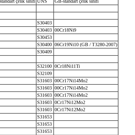
andart çelik sınıfı
UNS
GB-standart çelik sınıfı
S30403
S30403
00Cr18Ni9
S30453
S30400
06Cr19Ni10 (GB / T3280-2007)
S30409
S32100
0Cr18Ni11Ti
S32109
S31603
00Cr17Ni14Mo2
S31603
00Cr17Ni14Mo2
S31603
00Cr17Ni14Mo2
S31603
0Cr17Ni12Mo2
S31603
0Cr17Ni12Mo2
S31653
S31653
S31653