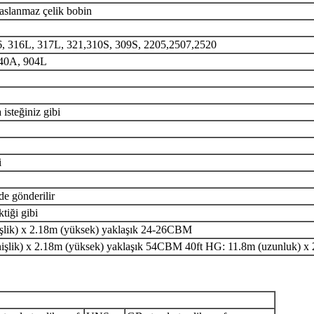
paslanmaz çelik bobin
16, 316L, 317L, 321,310S, 309S, 2205,2507,2520
 440A, 904L
steğiniz gibi
i
e gönderilir
tiği gibi
işlik) x 2.18m (yüksek) yaklaşık 24-26CBM
nişlik) x 2.18m (yüksek) yaklaşık 54CBM 40ft HG: 11.8m (uzunluk) x