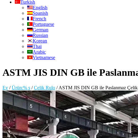
Turkish
English
Spanish
French
Portuguese
German
Russian
Korean
Thai
Arabic
Vietnamese
ASTM JIS DIN GB ile Paslanma
Ev
/
Ürün:% s
/
Çelik Rulo
/
ASTM JIS DIN GB ile Paslanmaz Çelik