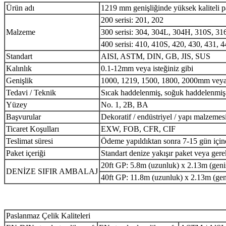
Ürün adı
1219 mm genişliğinde yüksek kaliteli 
200 serisi: 201, 202
Malzeme
300 serisi: 304, 304L, 304H, 310S, 3
400 serisi: 410, 410S, 420, 430, 431,
Standart
AISI, ASTM, DIN, GB, JIS, SUS
Kalınlık
0.1-12mm veya isteğiniz gibi
Genişlik
1000, 1219, 1500, 1800, 2000mm veya i
Tedavi / Teknik
Sıcak haddelenmiş, soğuk haddelenmiş
Yüzey
No. 1, 2B, BA
Başvurular
Dekoratif / endüstriyel / yapı malzemes
Ticaret Koşulları
EXW, FOB, CFR, CIF
Teslimat süresi
Ödeme yapıldıktan sonra 7-15 gün içind
Paket içeriği
Standart denize yakışır paket veya gerek
20ft GP: 5.8m (uzunluk) x 2.13m (gen
DENİZE SIFIR AMBALAJ
40ft GP: 11.8m (uzunluk) x 2.13m (ge
Paslanmaz Çelik Kaliteleri