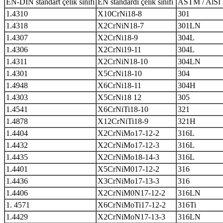
EN-DIN standart çelik sınıfı
EN standardı çelik sınıfı
ASTM / AlSI st
1.4310
X10CrNi18-8
301
1.4318
X2CrNiN18-7
301LN
1.4307
X2CrNi18-9
304L
1.4306
X2CrNi19-11
304L
1.4311
X2CrNiN18-10
304LN
1.4301
X5CrNi18-10
304
1.4948
X6CrNi18-11
304H
1.4303
X5CrNi18 12
305
1.4541
X6CrNiTi18-10
321
1.4878
X12CrNiTi18-9
321H
1.4404
X2CrNiMo17-12-2
316L
1.4432
X2CrNiMo17-12-3
316L
1.4435
X2CrNiMo18-14-3
316L
1.4401
X5CrNiM017-12-2
316
1.4436
X3CrNiMo17-13-3
316
1.4406
X2CrNiM0N17-12-2
316LN
1. 4571
X6CrNiMoTi17-12-2
316Ti
1.4429
X2CrNiMoN17-13-3
316LN