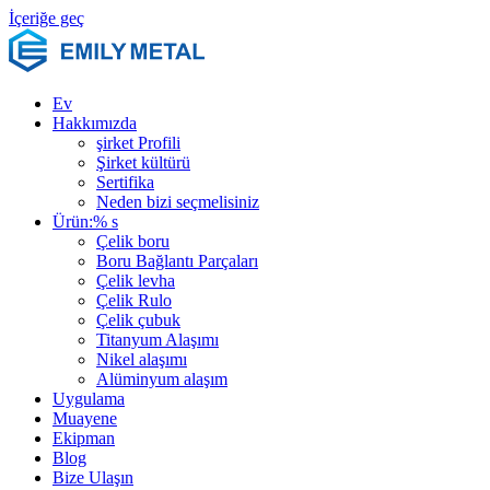
İçeriğe geç
Ev
Hakkımızda
şirket Profili
Şirket kültürü
Sertifika
Neden bizi seçmelisiniz
Ürün:% s
Çelik boru
Boru Bağlantı Parçaları
Çelik levha
Çelik Rulo
Çelik çubuk
Titanyum Alaşımı
Nikel alaşımı
Alüminyum alaşım
Uygulama
Muayene
Ekipman
Blog
Bize Ulaşın