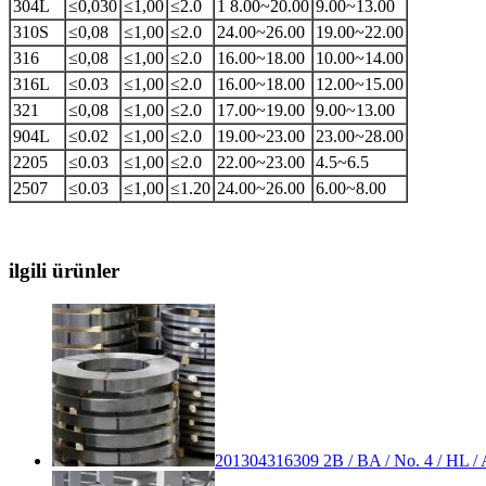
304L
≤0,030
≤1,00
≤2.0
1 8.00~20.00
9.00~13.00
310S
≤0,08
≤1,00
≤2.0
24.00~26.00
19.00~22.00
316
≤0,08
≤1,00
≤2.0
16.00~18.00
10.00~14.00
316L
≤0.03
≤1,00
≤2.0
16.00~18.00
12.00~15.00
321
≤0,08
≤1,00
≤2.0
17.00~19.00
9.00~13.00
904L
≤0.02
≤1,00
≤2.0
19.00~23.00
23.00~28.00
2205
≤0.03
≤1,00
≤2.0
22.00~23.00
4.5~6.5
2507
≤0.03
≤1,00
≤1.20
24.00~26.00
6.00~8.00
ilgili ürünler
201304316309 2B / BA / No. 4 / HL / A