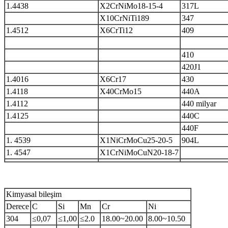
1.4438
X2CrNiMo18-15-4
317L
X10CrNiTi189
347
1.4512
X6CrTi12
409
410
420J1
1.4016
X6Cr17
430
1.4118
X40CrMo15
440A
1.4112
440 milyar
1.4125
440C
440F
1. 4539
X1NiCrMoCu25-20-5
904L
1. 4547
X1CrNiMoCuN20-18-7
Kimyasal bileşim
Derece
C
Si
Mn
Cr
Ni
304
≤0,07
≤1,00
≤2.0
18.00~20.00
8.00~10.50