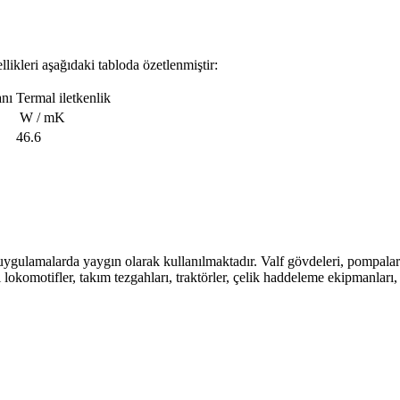
ikleri aşağıdaki tabloda özetlenmiştir:
anı
Termal iletkenlik
W / mK
46.6
gulamalarda yaygın olarak kullanılmaktadır. Valf gövdeleri, pompalar ve
ikli lokomotifler, takım tezgahları, traktörler, çelik haddeleme ekipman