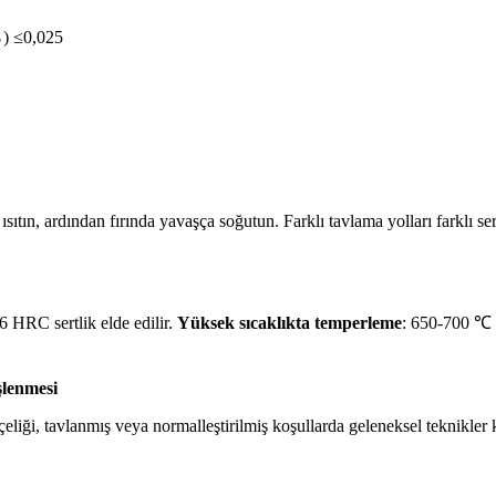
％)
≤0,025
e ısıtın, ardından fırında yavaşça soğutun. Farklı tavlama yolları farklı 
6 HRC sertlik elde edilir.
Yüksek sıcaklıkta temperleme
: 650-700 ℃ 
şlenmesi
eliği, tavlanmış veya normalleştirilmiş koşullarda geleneksel teknikler k