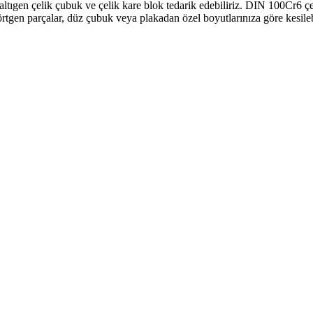
ltıgen çelik çubuk ve çelik kare blok tedarik edebiliriz. DIN 100Cr6 çel
tgen parçalar, düz çubuk veya plakadan özel boyutlarınıza göre kesilebilir