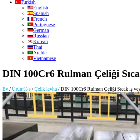
Turkish
English
Spanish
French
Portuguese
German
Russian
Korean
Thai
Arabic
Vietnamese
DIN 100Cr6 Rulman Çeliği Sıcak
Ev
/
Ürün:% s
/
Çelik levha
/
DIN 100Cr6 Rulman Çeliği Sıcak iş vey