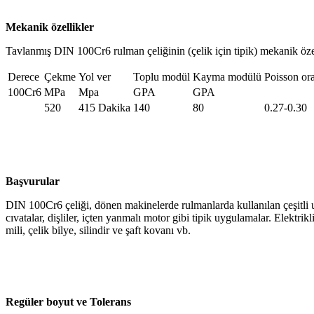
Mekanik özellikler
Tavlanmış DIN 100Cr6 rulman çeliğinin (çelik için tipik) mekanik özell
Derece
Çekme
Yol ver
Toplu modül
Kayma modülü
Poisson or
100Cr6
MPa
Mpa
GPA
GPA
520
415 Dakika
140
80
0.27-0.30
Başvurular
DIN 100Cr6 çeliği, dönen makinelerde rulmanlarda kullanılan çeşitli uy
cıvatalar, dişliler, içten yanmalı motor gibi tipik uygulamalar. Elektr
mili, çelik bilye, silindir ve şaft kovanı vb.
R
egüler boyut ve Tolerans