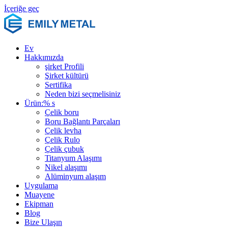
İçeriğe geç
Ev
Hakkımızda
şirket Profili
Şirket kültürü
Sertifika
Neden bizi seçmelisiniz
Ürün:% s
Çelik boru
Boru Bağlantı Parçaları
Çelik levha
Çelik Rulo
Çelik çubuk
Titanyum Alaşımı
Nikel alaşımı
Alüminyum alaşım
Uygulama
Muayene
Ekipman
Blog
Bize Ulaşın