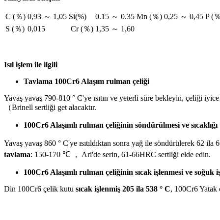
C (％)
0,93 ～ 1,05
Si(%)
0.15 ～ 0.35
Mn (％)
0,25 ～ 0,45
P (
S (％)
0,015
Cr (％)
1,35 ～ 1,60
Isıl işlem ile ilgili
Tavlama
100Cr6 Alaşım rulman çeliği
Yavaş yavaş 790-810 ° C'ye ısıtın ve yeterli süre bekleyin, çeliği iyic
（Brinell sertliği get alacaktır.
100Cr6 Alaşımlı rulman çeliğinin söndürülmesi ve sıcaklığı
Yavaş yavaş 860 ° C'ye ısıtıldıktan sonra yağ ile söndürülerek 62 ila 6
tavlama
: 150-170 ℃ ， Ari'de serin, 61-66HRC sertliği elde edin.
100Cr6 Alaşımlı rulman çeliğinin sıcak işlenmesi ve soğuk i
Din 100Cr6 çelik kutu
sıcak işlenmiş 205 ila 538 ° C
, 100Cr6 Yatak ç