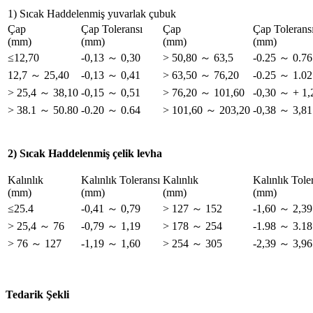
1) Sıcak Haddelenmiş yuvarlak çubuk
Çap
Çap Toleransı
Çap
Çap Tolerans
(mm)
(mm)
(mm)
(mm)
≤12,70
-0,13 ～ 0,30
> 50,80 ～ 63,5
-0.25 ～ 0.76
12,7 ～ 25,40
-0,13 ～ 0,41
> 63,50 ～ 76,20
-0.25 ～ 1.02
> 25,4 ～ 38,10
-0,15 ～ 0,51
> 76,20 ～ 101,60
-0,30 ～ + 1,
> 38.1 ～ 50.80
-0.20 ～ 0.64
> 101,60 ～ 203,20
-0,38 ～ 3,81
2) Sıcak Haddelenmiş çelik levha
Kalınlık
Kalınlık Toleransı
Kalınlık
Kalınlık Tole
(mm)
(mm)
(mm)
(mm)
≤25.4
-0,41 ～ 0,79
> 127 ～ 152
-1,60 ～ 2,39
> 25,4 ～ 76
-0,79 ～ 1,19
> 178 ～ 254
-1.98 ～ 3.18
> 76 ～ 127
-1,19 ～ 1,60
> 254 ～ 305
-2,39 ～ 3,96
Tedarik Şekli