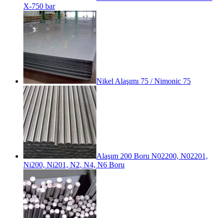
X-750 bar
Nikel Alaşımı 75 / Nimonic 75
Alaşım 200 Boru N02200, N02201,
Ni200, Ni201, N2, N4, N6 Boru