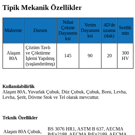
Tipik Mekanik Özellikler
Nihai
Verim
4D'de
Çekme
Sertlik
Malzeme
Durum
Dayanımı
uzama
Dayanımı
min
ksi
(dak)
ksi
Çözüm Tavlı
Alaşım
ve Çöktürme
300
145
90
20
80A
İşlemi Yapılmış
HV
(yaşlandırılmış)
Kullanılabilirlik
Alaşım 80A, Yuvarlak Çubuk, Düz Çubuk, Çubuk, Boru, Levha,
Levha, Şerit, Dövme Stok ve Tel olarak mevcuttur.
Teknik Özellikler
BS 3076 HR1, ASTM B 637, AECMA
Alaşım 80A Çubuk,
PrEn2188, AECMA PrEn2189, AECMA