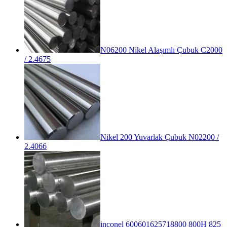
N06200 Nikel Alaşımlı Çubuk C2000
/ 2.4675
Nikel 200 Yuvarlak Çubuk N02200 /
2.4066
inconel 600601625718800 800H 825