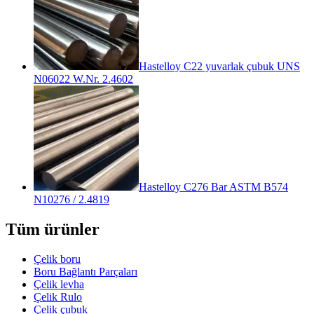
Hastelloy C22 yuvarlak çubuk UNS
N06022 W.Nr. 2.4602
Hastelloy C276 Bar ASTM B574
N10276 / 2.4819
Tüm ürünler
Çelik boru
Boru Bağlantı Parçaları
Çelik levha
Çelik Rulo
Çelik çubuk