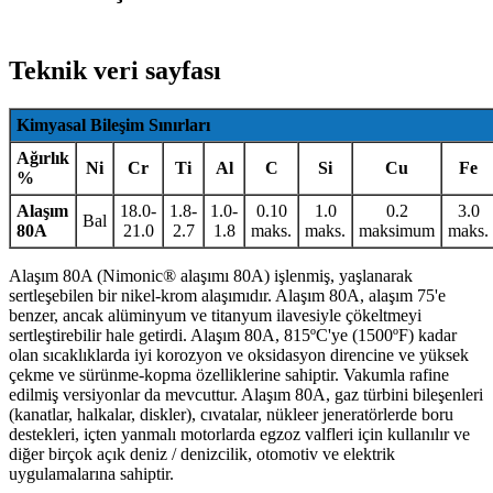
Teknik veri sayfası
Kimyasal Bileşim Sınırları
Ağırlık
Ni
Cr
Ti
Al
C
Si
Cu
Fe
%
Alaşım
18.0-
1.8-
1.0-
0.10
1.0
0.2
3.0
Bal
80A
21.0
2.7
1.8
maks.
maks.
maksimum
maks.
Alaşım 80A (Nimonic® alaşımı 80A) işlenmiş, yaşlanarak
sertleşebilen bir nikel-krom alaşımıdır. Alaşım 80A, alaşım 75'e
benzer, ancak alüminyum ve titanyum ilavesiyle çökeltmeyi
sertleştirebilir hale getirdi. Alaşım 80A, 815ºC'ye (1500ºF) kadar
olan sıcaklıklarda iyi korozyon ve oksidasyon direncine ve yüksek
çekme ve sürünme-kopma özelliklerine sahiptir. Vakumla rafine
edilmiş versiyonlar da mevcuttur. Alaşım 80A, gaz türbini bileşenleri
(kanatlar, halkalar, diskler), cıvatalar, nükleer jeneratörlerde boru
destekleri, içten yanmalı motorlarda egzoz valfleri için kullanılır ve
diğer birçok açık deniz / denizcilik, otomotiv ve elektrik
uygulamalarına sahiptir.