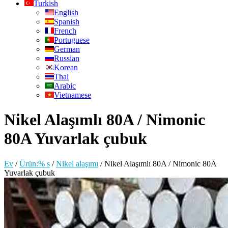
Turkish
English
Spanish
French
Portuguese
German
Russian
Korean
Thai
Arabic
Vietnamese
Nikel Alaşımlı 80A / Nimonic
80A Yuvarlak çubuk
Ev
/
Ürün:% s
/
Nikel alaşımı
/
Nikel Alaşımlı 80A / Nimonic 80A
Yuvarlak çubuk