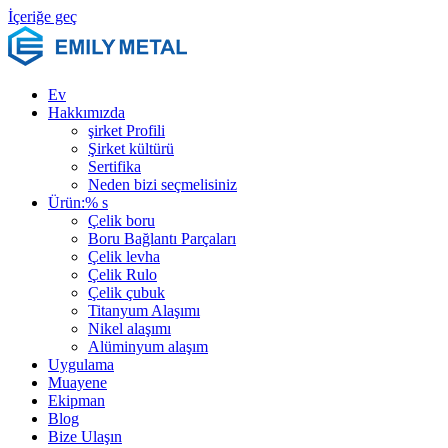
İçeriğe geç
Ev
Hakkımızda
şirket Profili
Şirket kültürü
Sertifika
Neden bizi seçmelisiniz
Ürün:% s
Çelik boru
Boru Bağlantı Parçaları
Çelik levha
Çelik Rulo
Çelik çubuk
Titanyum Alaşımı
Nikel alaşımı
Alüminyum alaşım
Uygulama
Muayene
Ekipman
Blog
Bize Ulaşın