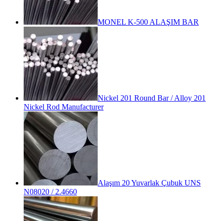
MONEL K-500 ALAŞIM BAR
Nickel 201 Round Bar / Alloy 201
Nickel Rod Manufacturer
Alaşım 20 Yuvarlak Çubuk UNS
N08020 / 2.4660