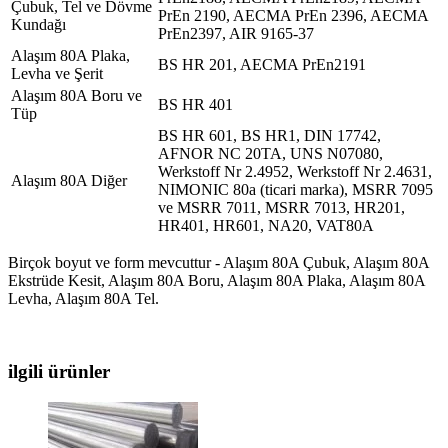
Çubuk, Tel ve Dövme
PrEn 2190, AECMA PrEn 2396, AECMA
Kundağı
PrEn2397, AIR 9165-37
Alaşım 80A Plaka,
BS HR 201, AECMA PrEn2191
Levha ve Şerit
Alaşım 80A Boru ve
BS HR 401
Tüp
BS HR 601, BS HR1, DIN 17742,
AFNOR NC 20TA, UNS N07080,
Werkstoff Nr 2.4952, Werkstoff Nr 2.4631,
Alaşım 80A Diğer
NIMONIC 80a (ticari marka), MSRR 7095
ve MSRR 7011, MSRR 7013, HR201,
HR401, HR601, NA20, VAT80A
Birçok boyut ve form mevcuttur - Alaşım 80A Çubuk, Alaşım 80A
Ekstrüde Kesit, Alaşım 80A Boru, Alaşım 80A Plaka, Alaşım 80A
Levha, Alaşım 80A Tel.
ilgili ürünler