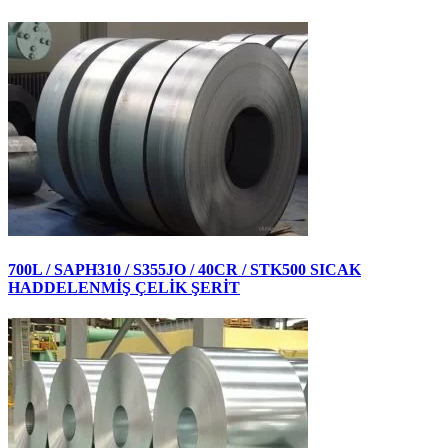
700L / SAPH310 / S355JO / 40CR / STK500 SICAK
HADDELENMİŞ ÇELİK ŞERİT