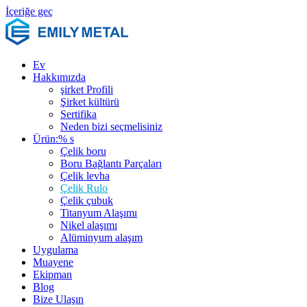
İçeriğe geç
Ev
Hakkımızda
şirket Profili
Şirket kültürü
Sertifika
Neden bizi seçmelisiniz
Ürün:% s
Çelik boru
Boru Bağlantı Parçaları
Çelik levha
Çelik Rulo
Çelik çubuk
Titanyum Alaşımı
Nikel alaşımı
Alüminyum alaşım
Uygulama
Muayene
Ekipman
Blog
Bize Ulaşın