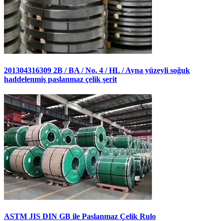
201304316309 2B / BA / No. 4 / HL / Ayna yüzeyli soğuk
haddelenmiş paslanmaz çelik şerit
ASTM JIS DIN GB ile Paslanmaz Çelik Rulo