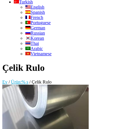
Turkish
English
Spanish
French
Portuguese
German
Russian
Korean
Thai
Arabic
Vietnamese
Çelik Rulo
Ev
/
Ürün:% s
/
Çelik Rulo