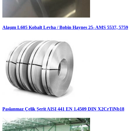
Alaşım L605 Kobalt Levha / Bobin Haynes 25- AMS 5537, 5759
Paslanmaz Çelik Şerit AISI 441 EN 1.4509 DIN X2CrTiNb18