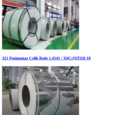
321 Paslanmaz Çelik Rulo 1.4541 / X6CrNiTi18-10