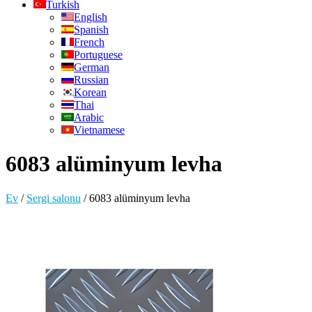
Turkish
English
Spanish
French
Portuguese
German
Russian
Korean
Thai
Arabic
Vietnamese
6083 alüminyum levha
Ev
/
Sergi salonu
/
6083 alüminyum levha