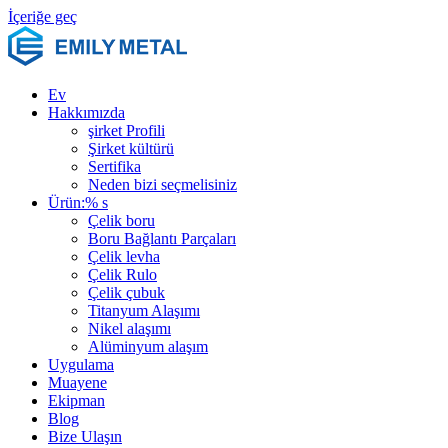
İçeriğe geç
Ev
Hakkımızda
şirket Profili
Şirket kültürü
Sertifika
Neden bizi seçmelisiniz
Ürün:% s
Çelik boru
Boru Bağlantı Parçaları
Çelik levha
Çelik Rulo
Çelik çubuk
Titanyum Alaşımı
Nikel alaşımı
Alüminyum alaşım
Uygulama
Muayene
Ekipman
Blog
Bize Ulaşın