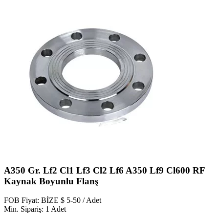
A350 Gr. Lf2 Cl1 Lf3 Cl2 Lf6 A350 Lf9 Cl600 RF
Kaynak Boyunlu Flanş
FOB Fiyat: BİZE $ 5-50 / Adet
Min. Sipariş: 1 Adet