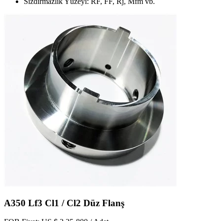
Sızdırmazlık Yüzeyi: RF, FF, Rj, Mfm vb.
A350 Lf3 Cl1 / Cl2 Düz Flanş