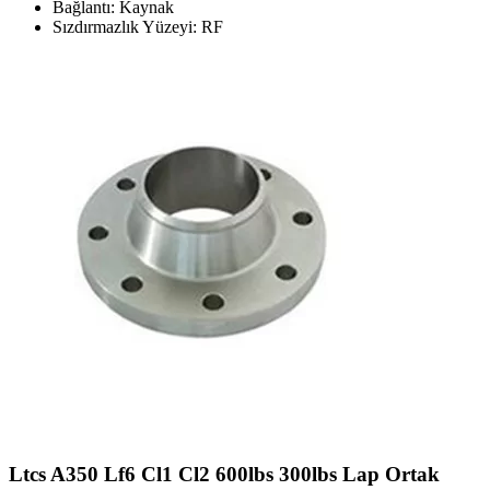
Bağlantı: Kaynak
Sızdırmazlık Yüzeyi: RF
Ltcs A350 Lf6 Cl1 Cl2 600lbs 300lbs Lap Ortak