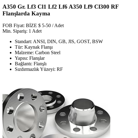
A350 Gr. Lf3 Cl1 Lf2 Lf6 A350 Lf9 Cl300 RF
Flanşlarda Kayma
FOB Fiyat: BİZE $ 5-50 / Adet
Min. Sipariş: 1 Adet
Standart: ANSI, DIN, GB, JIS, GOST, BSW
Tür: Kaynak Flanşı
Malzeme: Carbon Steel
Yapısı: Flanşlar
Bağlantı: Flanşlı
Sızdırmazlık Yüzeyi: RF