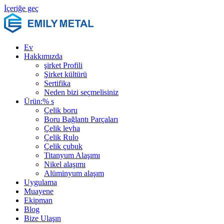
İçeriğe geç
Ev
Hakkımızda
şirket Profili
Şirket kültürü
Sertifika
Neden bizi seçmelisiniz
Ürün:% s
Çelik boru
Boru Bağlantı Parçaları
Çelik levha
Çelik Rulo
Çelik çubuk
Titanyum Alaşımı
Nikel alaşımı
Alüminyum alaşım
Uygulama
Muayene
Ekipman
Blog
Bize Ulaşın