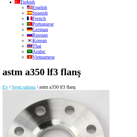
Turkish
English
Spanish
French
Portuguese
German
Russian
Korean
Thai
Arabic
Vietnamese
astm a350 lf3 flanş
Ev
/
Sergi salonu
/
astm a350 lf3 flanş