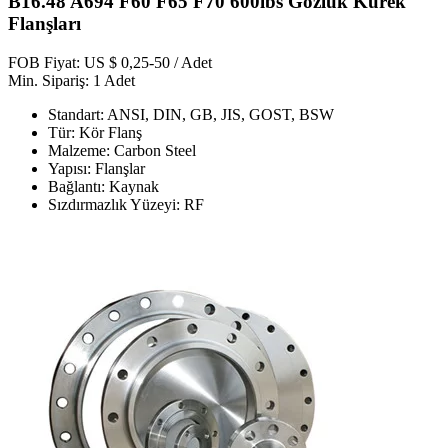
B16.48 A694 F60 F65 F70 600lbs Gözlük Kürek
Flanşları
FOB Fiyat: US $ 0,25-50 / Adet
Min. Sipariş: 1 Adet
Standart: ANSI, DIN, GB, JIS, GOST, BSW
Tür: Kör Flanş
Malzeme: Carbon Steel
Yapısı: Flanşlar
Bağlantı: Kaynak
Sızdırmazlık Yüzeyi: RF