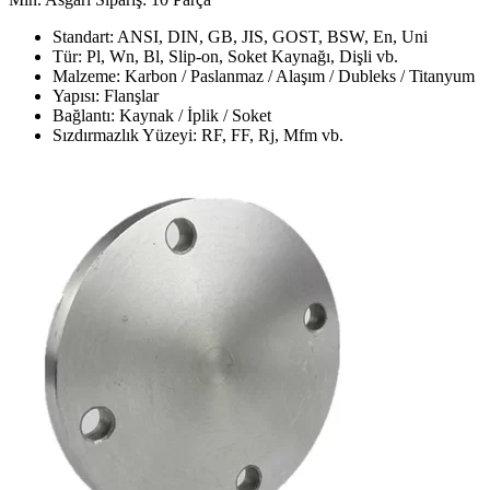
Standart: ANSI, DIN, GB, JIS, GOST, BSW, En, Uni
Tür: Pl, Wn, Bl, Slip-on, Soket Kaynağı, Dişli vb.
Malzeme: Karbon / Paslanmaz / Alaşım / Dubleks / Titanyum
Yapısı: Flanşlar
Bağlantı: Kaynak / İplik / Soket
Sızdırmazlık Yüzeyi: RF, FF, Rj, Mfm vb.