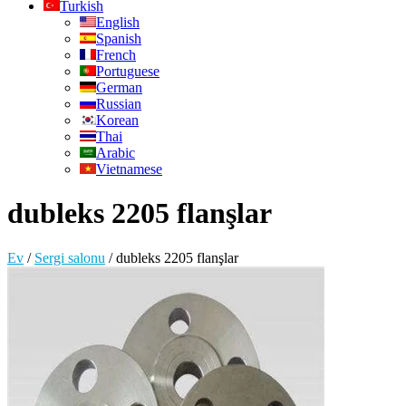
Turkish
English
Spanish
French
Portuguese
German
Russian
Korean
Thai
Arabic
Vietnamese
dubleks 2205 flanşlar
Ev
/
Sergi salonu
/
dubleks 2205 flanşlar