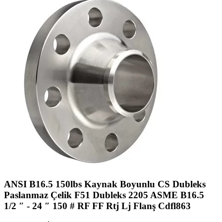
ANSI B16.5 150lbs Kaynak Boyunlu CS Dubleks
Paslanmaz Çelik F51 Dubleks 2205 ASME B16.5
1/2 ″ - 24 ″ 150 # RF FF Rtj Lj Flanş Cdfl863