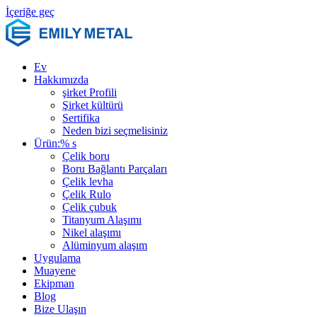
İçeriğe geç
Ev
Hakkımızda
şirket Profili
Şirket kültürü
Sertifika
Neden bizi seçmelisiniz
Ürün:% s
Çelik boru
Boru Bağlantı Parçaları
Çelik levha
Çelik Rulo
Çelik çubuk
Titanyum Alaşımı
Nikel alaşımı
Alüminyum alaşım
Uygulama
Muayene
Ekipman
Blog
Bize Ulaşın