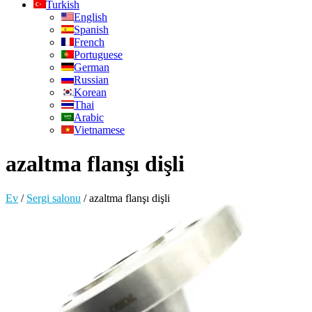
Turkish
English
Spanish
French
Portuguese
German
Russian
Korean
Thai
Arabic
Vietnamese
azaltma flanşı dişli
Ev
/
Sergi salonu
/
azaltma flanşı dişli