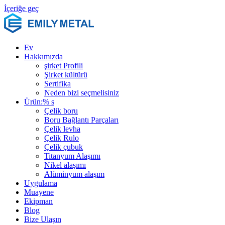
İçeriğe geç
Ev
Hakkımızda
şirket Profili
Şirket kültürü
Sertifika
Neden bizi seçmelisiniz
Ürün:% s
Çelik boru
Boru Bağlantı Parçaları
Çelik levha
Çelik Rulo
Çelik çubuk
Titanyum Alaşımı
Nikel alaşımı
Alüminyum alaşım
Uygulama
Muayene
Ekipman
Blog
Bize Ulaşın