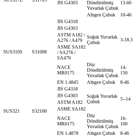
JIS G4303
Döndürülmüş
13-60
Yuvarlak Çubuk
Altıgen Çubuk
10-46
JIS G4318
JIS G4303
ASTM A182 /
Soğuk Yuvarlak
3-18.3
A276 / A479
Çubuk
ASME SA182
SUS310S
S31008
/ SA276 /
SA479
Düz
NACE
14-
Döndürülmüş
MR0175
150
Yuvarlak Çubuk
EN 1.4845
Altıgen Çubuk
8-46
JIS G4318
JIS G4303
Soğuk Yuvarlak
5--14
Çubuk
ASTM A182
ASME SA182
SUS321
S32100
Düz
NACE
16-
Döndürülmüş
MR0175
100
Yuvarlak Çubuk
EN 1.4878
Altıgen Çubuk
8-46