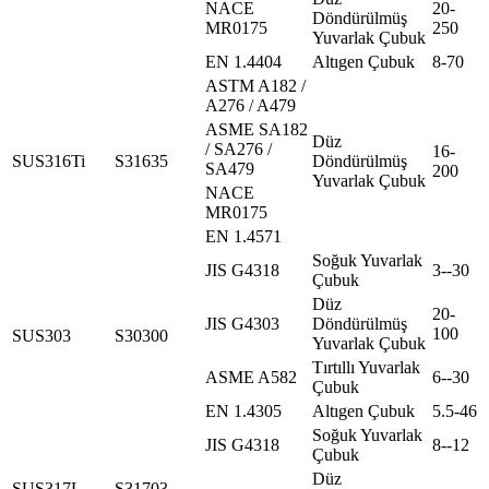
NACE
20-
Döndürülmüş
MR0175
250
Yuvarlak Çubuk
EN 1.4404
Altıgen Çubuk
8-70
ASTM A182 /
A276 / A479
ASME SA182
Düz
/ SA276 /
16-
SUS316Ti
S31635
Döndürülmüş
SA479
200
Yuvarlak Çubuk
NACE
MR0175
EN 1.4571
Soğuk Yuvarlak
JIS G4318
3--30
Çubuk
Düz
20-
JIS G4303
Döndürülmüş
100
SUS303
S30300
Yuvarlak Çubuk
Tırtıllı Yuvarlak
ASME A582
6--30
Çubuk
EN 1.4305
Altıgen Çubuk
5.5-46
Soğuk Yuvarlak
JIS G4318
8--12
Çubuk
Düz
SUS317L
S31703