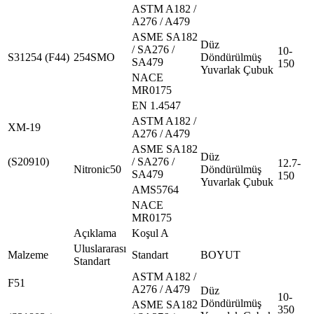
ASTM A182 /
A276 / A479
ASME SA182
Düz
/ SA276 /
10-
S31254 (F44)
254SMO
Döndürülmüş
SA479
150
Yuvarlak Çubuk
NACE
MR0175
EN 1.4547
ASTM A182 /
XM-19
A276 / A479
ASME SA182
Düz
(S20910)
/ SA276 /
12.7-
Nitronic50
Döndürülmüş
SA479
150
Yuvarlak Çubuk
AMS5764
NACE
MR0175
Açıklama
Koşul A
Uluslararası
Malzeme
Standart
BOYUT
Standart
ASTM A182 /
F51
A276 / A479
Düz
10-
Döndürülmüş
ASME SA182
350