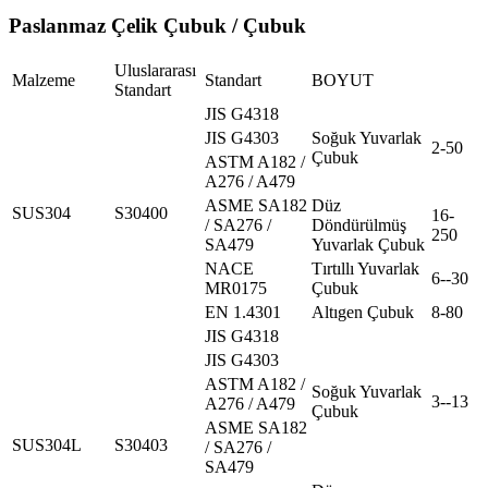
Paslanmaz Çelik Çubuk / Çubuk
Uluslararası
Malzeme
Standart
BOYUT
Standart
JIS G4318
JIS G4303
Soğuk Yuvarlak
2-50
Çubuk
ASTM A182 /
A276 / A479
ASME SA182
Düz
SUS304
S30400
16-
/ SA276 /
Döndürülmüş
250
SA479
Yuvarlak Çubuk
NACE
Tırtıllı Yuvarlak
6--30
MR0175
Çubuk
EN 1.4301
Altıgen Çubuk
8-80
JIS G4318
JIS G4303
ASTM A182 /
Soğuk Yuvarlak
3--13
A276 / A479
Çubuk
ASME SA182
SUS304L
S30403
/ SA276 /
SA479