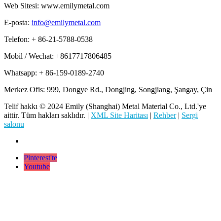
Web Sitesi: www.emilymetal.com
E-posta:
info@emilymetal.com
Telefon: + 86-21-5788-0538
Mobil / Wechat: +8617717806485
Whatsapp: + 86-159-0189-2740
Merkez Ofis: 999, Dongye Rd., Dongjing, Songjiang, Şangay, Çin
Telif hakkı © 2024 Emily (Shanghai) Metal Material Co., Ltd.'ye
aittir. Tüm hakları saklıdır. |
XML Site Haritası
|
Rehber
|
Sergi
salonu
Pinterest'te
Youtube