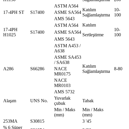
ASTM A564
Katılım
10-
17-4PH ST
S17400
ASME SA564
Sağlamlaştırma
100
AMS 5643
Katılım
ASTM A564
17-4PH
10-
S17400
ASME SA564
H1025
Sertleştirme
100
AMS 5643
ASTM A453 /
A638
ASME SA453
/ SA638
Katılım
A286
S66286
NACE
8-80
Sağlamlaştırma
MR0175
NACE
MR0103
AMS 5732
Yuvarlak
Alaşım
UNS No.
Tabak
çubuk
Min / Maks
Min / Maks
(mm)
(mm)
253MA
S30815
3 '45
% 6 Süper