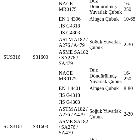
Düz
NACE
16-
Döndürülmüş
MR0175
250
Yuvarlak Çubuk
EN 1.4306
Altıgen Çubuk
10-65
JIS G4318
JIS G4303
ASTM A182 /
Soğuk Yuvarlak
2-30
A276 / A479
Çubuk
ASME SA182
SUS316
S31600
/ SA276 /
SA479
Düz
NACE
16-
Döndürülmüş
MR0175
250
Yuvarlak Çubuk
EN 1.4401
Altıgen Çubuk
8-80
JIS G4318
JIS G4303
ASTM A182 /
Soğuk Yuvarlak
2-30
A276 / A479
Çubuk
ASME SA182
SUS316L
S31603
/ SA276 /
SA479
Düz