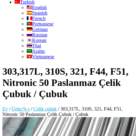
Turkish
English
Spanish
French
Portuguese
German
Russian
Korean
Thai
Arabic
Vietnamese
303,317L, 310S, 321, F44, F51,
Nitronic 50 Paslanmaz Çelik
Çubuk / Çubuk
Ev
/
Ürün:% s
/
Çelik çubuk
/
303,317L, 310S, 321, F44, F51,
Nitronic 50 Paslanmaz Çelik Çubuk / Çubuk