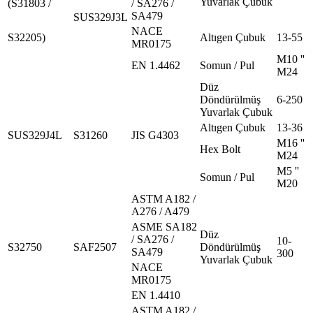
Yuvarlak Çubuk
(S31803 /
/ SA276 /
SA479
SUS329J3L
NACE
S32205)
Altıgen Çubuk
13-55
MR0175
M10 ''
EN 1.4462
Somun / Pul
M24
Düz
Döndürülmüş
6-250
Yuvarlak Çubuk
Altıgen Çubuk
13-36
SUS329J4L
S31260
JIS G4303
M16 ''
Hex Bolt
M24
M5 ''
Somun / Pul
M20
ASTM A182 /
A276 / A479
ASME SA182
Düz
/ SA276 /
10-
S32750
SAF2507
Döndürülmüş
SA479
300
Yuvarlak Çubuk
NACE
MR0175
EN 1.4410
ASTM A182 /