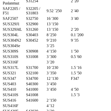
S31254
2 '20
Paslanmaz
SAF2205 /
S32205 /
9.52 `250
2 '40
F51
S31803
SAF2507
S32750
16 '300
3 '40
SUS329J1
S32900
13 '150
SUS329J4L
S31260
13 '150
2 '20
SUS304L
S30403
8 '250
0.1 '200
SUS304N2
S30452
9 '210
9 '35
SUS304Se
3 '25
SUS309S
S30908
4 '150
1 '50
SUS310S
S31008
3 '300
0.5 '60
SUS316F
3 '20
SUS317L
S31700
10 '230
1.5 '16
SUS321
S32100
3 '350
1.5 '50
SUS347
S34700
12 '130
F347
SUS403
S40300
3 '450
SUS410
S41000
3 '450
4 '50
SUS410S
S41008
1.5 '3
SUS416
S41600
2 '150
SUS416F
4 '12