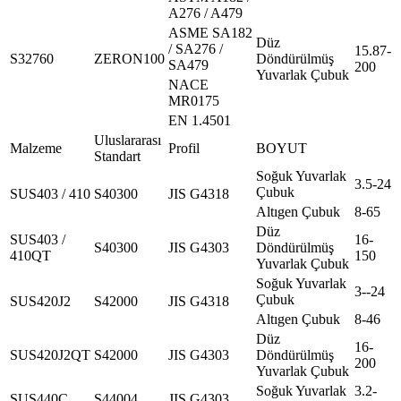
A276 / A479
ASME SA182
Düz
/ SA276 /
15.87-
S32760
ZERON100
Döndürülmüş
SA479
200
Yuvarlak Çubuk
NACE
MR0175
EN 1.4501
Uluslararası
Malzeme
Profil
BOYUT
Standart
Soğuk Yuvarlak
3.5-24
Çubuk
SUS403 / 410
S40300
JIS G4318
Altıgen Çubuk
8-65
Düz
SUS403 /
16-
S40300
JIS G4303
Döndürülmüş
410QT
150
Yuvarlak Çubuk
Soğuk Yuvarlak
3--24
Çubuk
SUS420J2
S42000
JIS G4318
Altıgen Çubuk
8-46
Düz
16-
SUS420J2QT
S42000
JIS G4303
Döndürülmüş
200
Yuvarlak Çubuk
Soğuk Yuvarlak
3.2-
SUS440C
S44004
JIS G4303