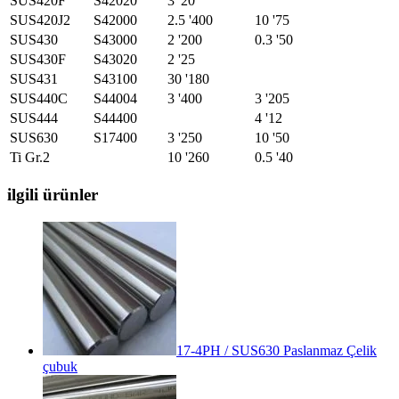
SUS420F
S42020
3 '20
SUS420J2
S42000
2.5 '400
10 '75
SUS430
S43000
2 '200
0.3 '50
SUS430F
S43020
2 '25
SUS431
S43100
30 '180
SUS440C
S44004
3 '400
3 '205
SUS444
S44400
4 '12
SUS630
S17400
3 '250
10 '50
Ti Gr.2
10 '260
0.5 '40
ilgili ürünler
17-4PH / SUS630 Paslanmaz Çelik
çubuk