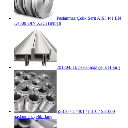
Paslanmaz Çelik Şerit AISI 441 EN
1.4509 DIN X2CrTiNb18
201304316 paslanmaz çelik H kiriş
SS316 / 1.4401 / F316 / S31600
paslanmaz çelik flanş