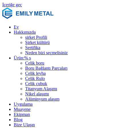
İçeriğe geç
Ev
Hakkımızda
şirket Profili
Şirket kültürü
Sertifika
Neden bizi seçmelisiniz
Ürün:% s
Çelik boru
Boru Bağlantı Parçaları
Çelik levha
Çelik Rulo
Çelik çubuk
Titanyum Alaşımı
Nikel alaşımı
Alüminyum alaşım
Uygulama
Muayene
Ekipman
Blog
Bize Ulaşın