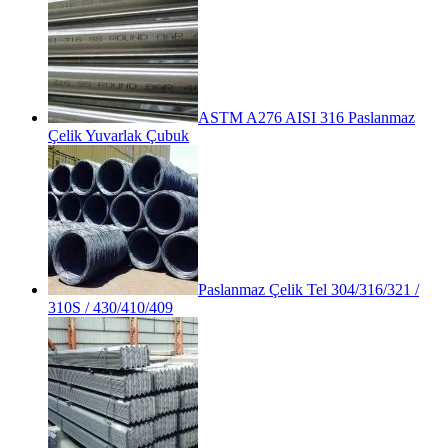
ASTM A276 AISI 316 Paslanmaz
Çelik Yuvarlak Çubuk
Paslanmaz Çelik Tel 304/316/321 /
310S / 430/410/409