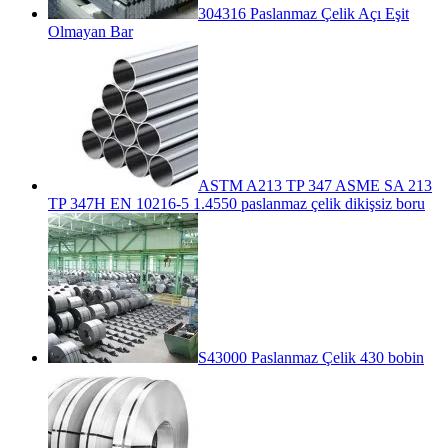
304316 Paslanmaz Çelik Açı Eşit
Olmayan Bar
ASTM A213 TP 347 ASME SA 213
TP 347H EN 10216-5 1.4550 paslanmaz çelik dikişsiz boru
S43000 Paslanmaz Çelik 430 bobin