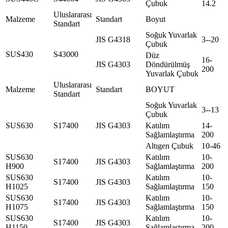
Çubuk
14.2
Uluslararası
Malzeme
Standart
Boyut
Standart
Soğuk Yuvarlak
JIS G4318
3--20
Çubuk
SUS430
S43000
Düz
16-
JIS G4303
Döndürülmüş
200
Yuvarlak Çubuk
Uluslararası
Malzeme
Standart
BOYUT
Standart
Soğuk Yuvarlak
3--13
Çubuk
SUS630
S17400
JIS G4303
Katılım
14-
Sağlamlaştırma
200
Altıgen Çubuk
10-46
SUS630
Katılım
10-
S17400
JIS G4303
H900
Sağlamlaştırma
200
SUS630
Katılım
10-
S17400
JIS G4303
H1025
Sağlamlaştırma
150
SUS630
Katılım
10-
S17400
JIS G4303
H1075
Sağlamlaştırma
150
SUS630
Katılım
10-
S17400
JIS G4303
H1150
Sağlamlaştırma
200