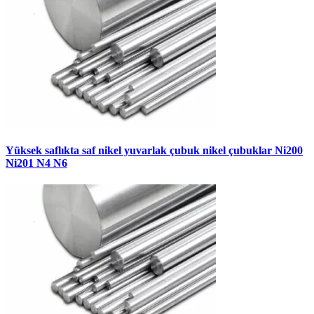
Yüksek saflıkta saf nikel yuvarlak çubuk nikel çubuklar Ni200
Ni201 N4 N6