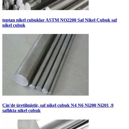
toptan nikel çubuklar ASTM NO2200 Saf Nikel Çubuk saf
nikel çubuk
Çin'de üretilmiştir, saf nikel çubuk N4 N6 Ni200 Ni201 ,9
saflıkta nikel çubuk