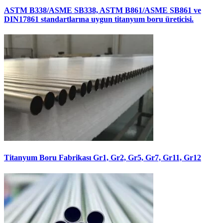
ASTM B338/ASME SB338, ASTM B861/ASME SB861 ve
DIN17861 standartlarına uygun titanyum boru üreticisi.
Titanyum Boru Fabrikası Gr1, Gr2, Gr5, Gr7, Gr11, Gr12