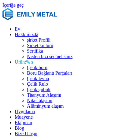
İçeriğe geç
Ev
Hakkımızda
şirket Profili
Şirket kültürü
Sertifika
Neden bizi seçmelisiniz
Ürün:% s
Çelik boru
Boru Bağlantı Parçaları
Çelik levha
Çelik Rulo
Çelik çubuk
Titanyum Alaşımı
Nikel alaşımı
Alüminyum alaşım
Uygulama
Muayene
Ekipman
Blog
Bize Ulaşın