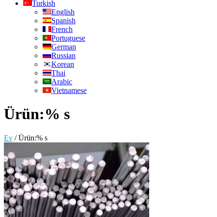
Turkish
English
Spanish
French
Portuguese
German
Russian
Korean
Thai
Arabic
Vietnamese
Ürün:% s
Ev
/
Ürün:% s