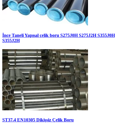
İnce Taneli Yapısal çelik boru S275J0H S275J2H S355J0H
S355J2H
ST37.4 EN10305 Dikişsiz Çelik Boru