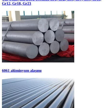
Gr12, Gr18, Gr23
6061 alüminyum alaşımı