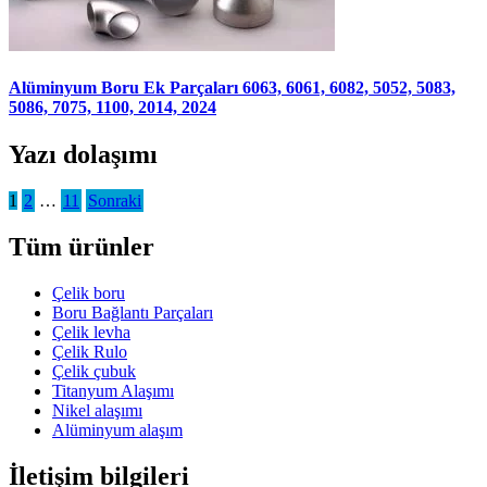
Alüminyum Boru Ek Parçaları 6063, 6061, 6082, 5052, 5083,
5086, 7075, 1100, 2014, 2024
Yazı dolaşımı
1
2
…
11
Sonraki
Tüm ürünler
Çelik boru
Boru Bağlantı Parçaları
Çelik levha
Çelik Rulo
Çelik çubuk
Titanyum Alaşımı
Nikel alaşımı
Alüminyum alaşım
İletişim bilgileri