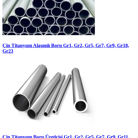
Çin Titanyum Alaşımlı Boru Gr1, Gr2, Gr5, Gr7, Gr9, Gr18,
Gr23
Çin Titanyum Boru Üreticisi Gr1, Gr2, Gr5, Gr7, Gr9, Gr11,