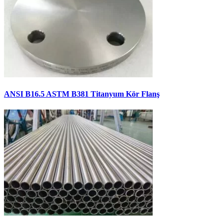
ANSI B16.5 ASTM B381 Titanyum Kör Flanş