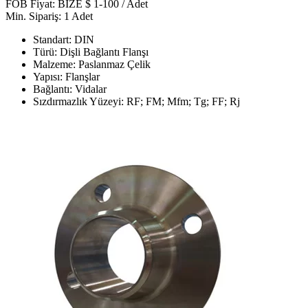
FOB Fiyat: BİZE $ 1-100 / Adet
Min. Sipariş: 1 Adet
Standart: DIN
Türü: Dişli Bağlantı Flanşı
Malzeme: Paslanmaz Çelik
Yapısı: Flanşlar
Bağlantı: Vidalar
Sızdırmazlık Yüzeyi: RF; FM; Mfm; Tg; FF; Rj