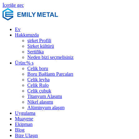
İçeriğe geç
Ev
Hakkımızda
şirket Profili
Şirket kültürü
Sertifika
Neden bizi seçmelisiniz
Ürün:% s
Çelik boru
Boru Bağlantı Parçaları
Çelik levha
Çelik Rulo
Çelik çubuk
Titanyum Alaşımı
Nikel alaşımı
Alüminyum alaşım
Uygulama
Muayene
Ekipman
Blog
Bize Ulaşın