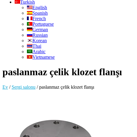
Turkish
English
Spanish
French
Portuguese
German
Russian
Korean
Thai
Arabic
Vietnamese
paslanmaz çelik klozet flanşı
Ev
/
Sergi salonu
/
paslanmaz çelik klozet flanşı